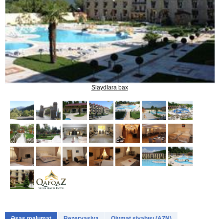
SANATORİYALAR VƏ OTELLƏR
MƏLUMAT
Bizimlə əlaqə
Slaydlara bax
Reklam kampaniyaları və
endirimlər
BRONU NECƏ ƏLDƏ ETMƏK?
Əsas məlumat
Rezervasiya
Qiymət siyahısı (AZN)