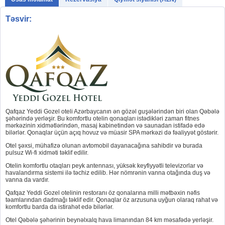
Təsvir:
Qafqaz Yeddi Gozel oteli Azərbaycanın ən gözəl guşələrindən biri olan Qəbələ
şəhərində yerləşir. Bu komfortlu otelin qonaqları istədikləri zaman fitnes
mərkəzinin xidmətlərindən, masaj kabinetindən və saunadan istifadə edə
bilərlər. Qonaqlar üçün açıq hovuz və müasir SPA mərkəzi də fəaliyyət göstərir.
Otel şəxsi, mühafizə olunan avtomobil dayanacağına sahibdir və burada
pulsuz Wi-fi xidməti təklif edilir.
Otelin komfortlu otaqları peyk antennası, yüksək keyfiyyətli televizorlar və
havalandırma sistemi ilə təchiz edilib. Hər nömrənin vanna otağında duş və
vanna da vardır.
Qafqaz Yeddi Gozel otelinin restoranı öz qonalarına milli mətbəxin nəfis
təamlarından dadmağı təklif edir. Qonaqlar öz arzusuna uyğun olaraq rahat və
komfortlu barda da istirahət edə bilərlər.
Otel Qəbələ şəhərinin beynəlxalq hava limanından 84 km məsafədə yerləşir.