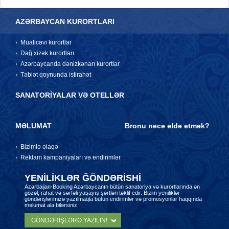
AZƏRBAYCAN KURORTLARI
Müalicəvi kurortlar
Dağ xizək kurortları
Azərbaycanda dənizkənarı kurortlar
Təbiət qoynunda istirahət
SANATORİYALAR VƏ OTELLƏR
MƏLUMAT
Bronu necə əldə etmək?
Bizimlə əlaqə
Reklam kampaniyaları və endirimlər
YENİLİKLƏR ĞÖNDƏRİSHİ
Azərbaijan-Booking Azərbaycanın bütün sanatoriya və kurortlarında ən
gözəl, rahat və sərfəli yaşayış şərtləri təklif edir. Bizim yeniliklər
göndərişlərimizə yazılmaqla bütün endirimlər və promosyonlar haqqında
məlumat ala bilərsiniz.
GÖNDƏRIŞLƏRƏ YAZILIN!