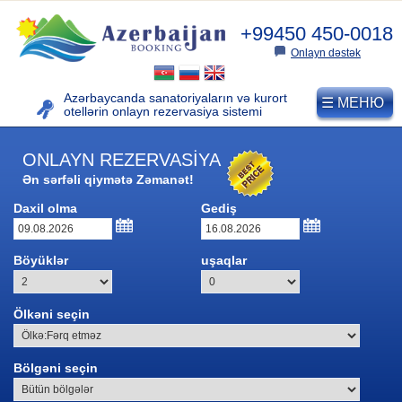
+99450 450-0018
Onlayn dəstək
Azərbaycanda sanatoriyaların və kurort
☰ МЕНЮ
otellərin
onlayn rezervasiya sistemi
ONLAYN REZERVASİYA
Ən sərfəli qiymətə Zəmanət!
AZƏRBAYCAN KURORTLARI
Daxil olma
Gediş
Müalicəvi kurortlar
Böyüklər
uşaqlar
Naftalan Kurortu
“DUZDAĞ” FİZİOTERAPİYA
Ölkəni seçin
MƏRKƏZİ (Naxçıvan)
Bölgəni seçin
Dağ xizək kurortları