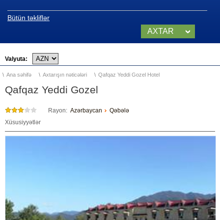
Şahdağ (Qusar)
Bütün təkliflər
TUFAN (Qəbələ)
AXTAR
Dənizkənarı kurortlar
Valyuta:
Bakı, Abşeron
Ana səhifə
Axtarışın nəticələri
Qafqaz Yeddi Gozel Hotel
Nabran
Qafqaz Yeddi Gozel
Təbiət qoynunda istirahət
Rayon:
Azərbaycan
Qəbələ
Xüsusiyyətlər
QUBA
QƏBƏLƏ
ŞƏKİ
ŞAMAXI
LERİK