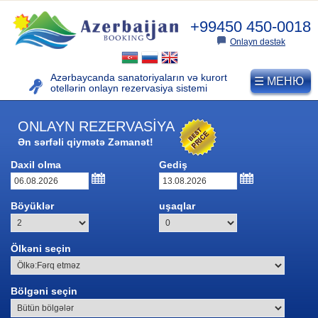
+99450 450-0018
Onlayn dəstək
Azərbaycanda sanatoriyaların və kurort
☰ МЕНЮ
otellərin
onlayn rezervasiya sistemi
ONLAYN REZERVASİYA
Ən sərfəli qiymətə Zəmanət!
AZƏRBAYCAN KURORTLARI
Daxil olma
Gediş
Müalicəvi kurortlar
Böyüklər
uşaqlar
Naftalan Kurortu
Ölkəni seçin
“DUZDAĞ” FİZİOTERAPİYA
MƏRKƏZİ (Naxçıvan)
Bölgəni seçin
Dağ xizək kurortları