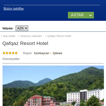
Şahdağ (Qusar)
Bütün təkliflər
TUFAN (Qəbələ)
AXTAR
Dənizkənarı kurortlar
Valyuta:
Bakı, Abşeron
Ana səhifə
Axtarışın nəticələri
Qafqaz Resort Hotel
Qafqaz Resort Hotel
Nabran
Rayon:
Azərbaycan
Qəbələ
Təbiət qoynunda istirahət
Xüsusiyyətlər
QUBA
QƏBƏLƏ
ŞƏKİ
ŞAMAXI
LERİK