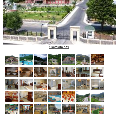
SANATORİYALAR VƏ OTELLƏR
MƏLUMAT
Slaydlara bax
Bizimlə əlaqə
Reklam kampaniyaları və
endirimlər
BRONU NECƏ ƏLDƏ ETMƏK?