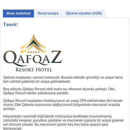
Əsas məlumat
Rezervasiya
Qiymət siyahısı (AZN)
Təsvir:
Qəbələ həqiqətən cənnət məkanıdır. Burada təbiətin gözəlliyi və xalqın tarixi
tam vəhdət şəklində bir araya gəlməkdədir.
Beş ulduzlu Qafqaz Resort oteli məhz bu əfsanəvi diyarda yerləşir. Otel,
Qafqaz Resort otellər şəbəkəsinə daxildir.
Qafqaz Resort həqiqətən Azərbaycanın ən yaxşı SPA otellərindən biri hesab
olunur. Otel Qəbələ rayonunun dağlıq kurort bölgəsində mənzərəli ərazidə
yerləşir.
Heyranedici əzəmətli dağ təbiəti sivilizasiya tərəfindən toxunulmamış
zümrüdlü meşələr, gurultulu şəlalələr və mənzərəli çaylarla bir araya gələrək
əsl möcüzə yaradır. Bu mənzərəni görən heç kəs buna laqeyd qala
bilməyəcək.