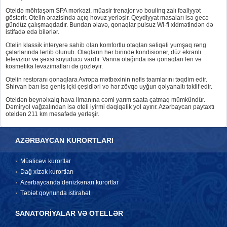
Oteldə möhtəşəm SPA mərkəzi, müasir trenajor və boulinq zalı fəaliyyət
göstərir. Otelin ərazisində açıq hovuz yerləşir. Qeydiyyat masaları isə gecə-
gündüz çalışmaqdadır. Bundan əlavə, qonaqlar pulsuz Wi-fi xidmətindən də
istifadə edə bilərlər.
Otelin klassik interyerə sahib olan komfortlu otaqları səliqəli yumşaq rəng
çalarlarında tərtib olunub. Otaqların hər birində kondisioner, düz ekranlı
televizior və şəxsi soyuducu vardır. Vanna otağında isə qonaqları fen və
kosmetika ləvazimatları də gözləyir.
Otelin restoranı qonaqlara Avropa mətbəxinin nəfis təamlarını təqdim edir.
Shirvan barı isə geniş içki çeşidləri və hər zövqə uyğun qəlyanaltı təklif edir.
Oteldən beynəlxalq hava limanına cəmi yarım saata çatmaq mümkündür.
Dəmiryol vağzalından isə oteli iyirmi dəqiqəlik yol ayırır. Azərbaycan paytaxtı
oteldən 211 km məsafədə yerləşir.
AZƏRBAYCAN KURORTLARI
Müalicəvi kurortlar
Dağ xizək kurortları
Azərbaycanda dənizkənarı kurortlar
Təbiət qoynunda istirahət
SANATORİYALAR VƏ OTELLƏR