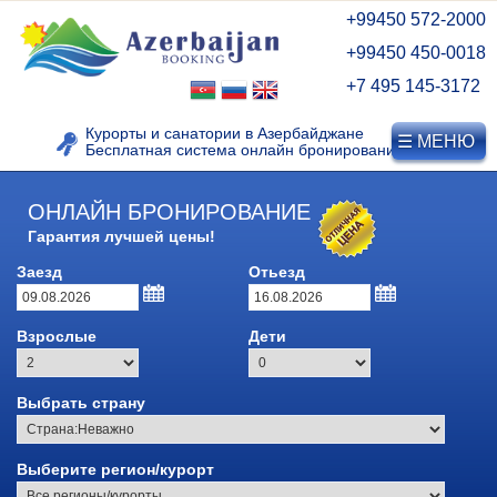
+99450 572-2000
+99450 450-0018
+7 495 145-3172
Курорты и санатории в Азербайджане
☰ МЕНЮ
Бесплатная система онлайн бронирования
ОНЛАЙН БРОНИРОВАНИЕ
Гарантия лучшей цены!
КУРОРТЫ АЗЕРБАЙДЖАНА
Заезд
Отьезд
Видео о Нафталане
Взрослые
Дети
Лечебные курорты
Азербайджана
Выбрать страну
Курорт Нафталан
Дуздаг, Нахичевань
Выберите регион/курорт