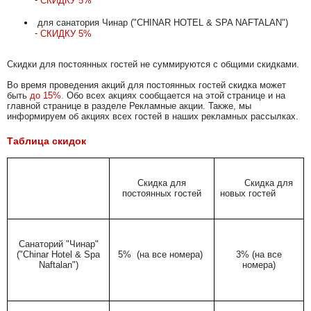
СКИДКУ 5%
для санатория Чинар ("CHINAR HOTEL & SPA NAFTALAN")
-
СКИДКУ 5%
ИНФОРМАЦИЯ
Скидки для постоянных гостей не суммируются с общими скидками.
Часто задаваемые вопросы
Во время проведения акций для постоянных гостей скидка может
быть
до
15%
.
Обо всех акциях сообщается на этой странице и на
Отзывы о Нафталане
главной странице в разделе Рекламные акции. Также, мы
информируем об акциях всех гостей в наших рекламных рассылках.
Рекламные акции и скидки
Таблица скидок
Для туристов
Консультация врача
Скидка для
Скидка для
постоянных гостей
новых гостей
Когда ехать?
Статьи
Санаторий
"
Чинар
"
("Chinar Hotel & Spa
5% (на все номера)
3%
(на все
Отдых в Азербайджане на
Naftalan")
номера)
море
Контакт