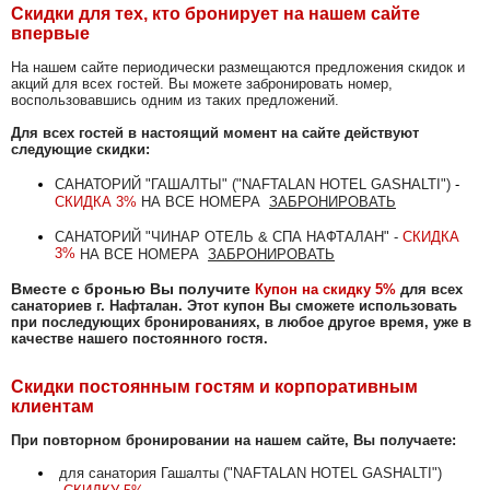
ШЕМАХА
Скидки для тех, кто бронирует на нашем сайте
впервые
ЛЕРИК
На нашем сайте
периодически размещаются
предложения скидок и
акций для всех гостей. Вы можете забронировать номер,
воспользовавшись одним из таких предложений.
Для всех гостей в настоящий момент на сайте действуют
САНАТОРИИ И ОТЕЛИ
следующие скидки:
САНАТОРИЙ "ГАШАЛТЫ" ("NAFTALAN HOTEL GASHALTI")
-
СКИДКА 3%
НА ВСЕ НОМЕРА
ЗАБРОНИРОВАТЬ
Chinar Hotel & Spa Naftalan
САНАТОРИЙ "ЧИНАР ОТЕЛЬ & СПА НАФТАЛАН
"
-
СКИДКА
NAFTALAN Hotel by Rixos
3%
НА ВСЕ НОМЕРА
ЗАБРОНИРОВАТЬ
SHAHDAG Hotel & Spa
Вместе с бронью Вы получите
Купон на скидку 5%
для всех
санаториев г. Нафталан.
Этот купон Вы сможете использовать
при последующих бронированиях, в любое другое время, уже в
Pik Palace Shahdag
качестве нашего постоянного гостя.
RIXOS GUBA
Скидки постоянным гостям и корпоративным
клиентам
GARABAG RESORT & SPA
При повторном бронировании на нашем сайте, Вы получаете:
Samaxi Palace Platinum by
Rixos
для санатория Гашалты ("NAFTALAN HOTEL GASHALTI")
-