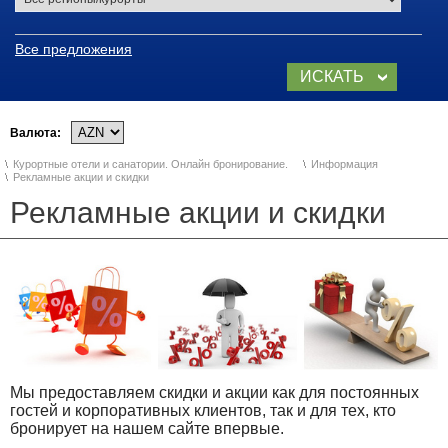
Горнолыжные курорты
Все предложения
Шахдаг (Кусары)
ИСКАТЬ
TUFAN (Габала)
СЕЙЧАС
Валюта:
Отдых на Каспийском море
в Азербайджане
Курортные отели и санатории. Онлайн бронирование.
Информация
Рекламные акции и скидки
Баку, Абшерон
Рекламные акции и скидки
Набрань
Отдых в Азербайджане
ГУБА
ГАБАЛА
Mы предоставляем скидки и акции как для постоянных
ШЕКИ
гостей и корпоративных клиентов, так и для тех, кто
бронирует на нашем сайте впервые.