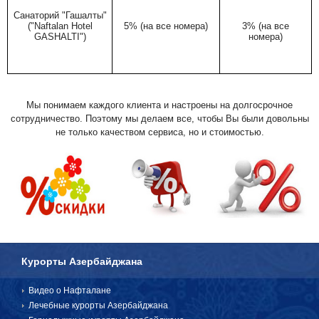
Санаторий
"
Гашалты
"
(
"
Naftalan Hotel
5% (на все номера)
3% (на все
GASHALTI
"
)
номера)
БРОНЬ И ОПЛАТА
Мы понимаем каждого клиента и настроены на долгосрочное
сотрудничество. Поэтому мы делаем все, чтобы Вы были довольны
не только качеством сервиса, но и стоимостью.
Курорты Азербайджана
Видео о Нафталане
Лечебные курорты Азербайджана