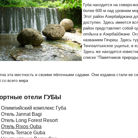
Губа находится на северо-в
более 600 м над уровнем мор
Этот район Азербайджана до
доступен.
Здесь имеется вс
район представляет собой о
отдыха в Азербайджане.
Осо
названием Гячреш. Здесь тур
Тенгеалтынское ущелье, в к
Здесь же находится известн
списке "Памятников природы
тна эта местность и своими яблочными садами. Они издавна стали ее с
й со всего мира
ортные отели ГУБЫ
Олимпийский комплекс Губа
Отель Jannat Bagi
Отель Long Forest Resort
Отель Rixos Quba
Отель Terrace Guba