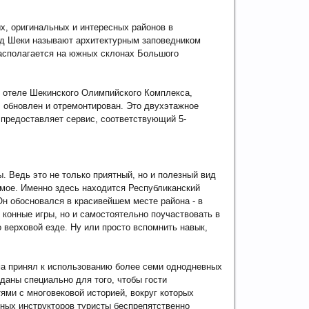
х, оригинальных и интересных районов в
од Шеки называют архитектурным заповедником
асполагается на южных склонах Большого
 отеле Шекинского Олимпийского Комплекса,
 обновлен и отремонтирован. Это двухэтажное
 предоставляет сервис, соответствующий 5-
 Ведь это не только приятный, но и полезный вид
мое. Именно здесь находится Республиканский
Он обосновался в красивейшем месте района - в
 конные игры, но и самостоятельно поучаствовать в
о верховой езде. Ну или просто вспомнить навык,
зма принял к использованию более семи однодневных
аны специально для того, чтобы гости
ми с многовековой историей, вокруг которых
тных инструкторов туристы беспрепятственно