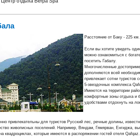
Центр отдыха Berpa Spa
бала
Расстояние от Баку -
225 км.
Если вы хотите увидеть оди
можно ознакомиться с богат
посетить Габалу.
Многочисленные достоприме
дополняются всей необходи
привлекает сотни туристов с
5-звездочных комплекса Qaf
Имеются на территории район
комфортные зоны отдыха и б
удобствами отдохнуть на ло
нно привлекательны для туристов Русский лес, речные долины, известн
ство живописных поселений. Например, Вяндам, Гямярван, Енгиджа, вы
на квадроциклах, которые имеются в распоряжении гостей отеля Qafqaz.