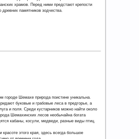
анских храмов. Перед ними предстают крепости
 древних памятников зодчества.
м городе Шемахе природа поистине уникальна.
ридают буковые и грабовые леса в предгорье, а
луга и поля. Среди кустарников можно найти около
ирода Шемахинских лесов необычайна богата
ятся кабаны, косули, медведи, разные виды птиц.
 красоте этого края, здесь всегда большое
симо от времени года.