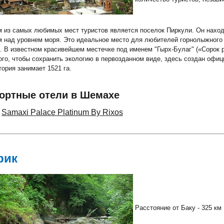
 из самых любимых мест туристов является поселок Пиркули. Он находи
м над уровнем моря. Это идеальное место для любителей горнолыжного 
. В известном красивейшем местечке под именем "Гырх-Булаг" («Сорок 
ого, чтобы сохранить экологию в первозданном виде, здесь создан офи
тория занимает 1521 га.
ортные отели в Шемахе
Samaxi Palace Platinum By Rixos
рик
Расстояние от Баку - 325 км