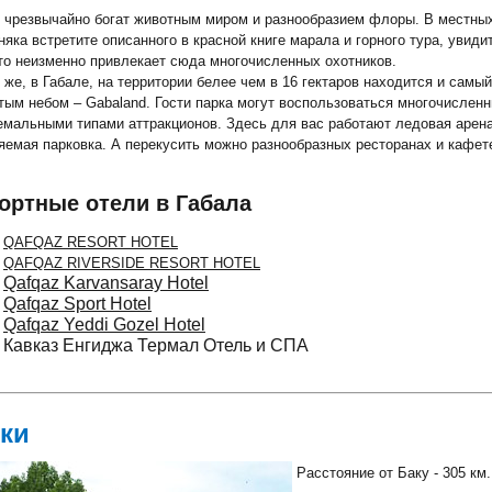
 чрезвычайно богат животным миром и разнообразием флоры. В местных
няка встретите описанного в красной книге марала и горного тура, увидит
то неизменно привлекает сюда многочисленных охотников.
 же, в Габале, на территории белее чем в 16 гектаров находится и самы
тым небом – Gabaland. Гости парка могут воспользоваться многочисле
емальными типами аттракционов. Здесь для вас работают ледовая арена,
яемая парковка. А перекусить можно разнообразных ресторанах и кафет
ортные отели в Габала
QAFQAZ RESORT HOTEL
QAFQAZ RIVERSIDE RESORT HOTEL
Qafqaz Karvansaray Hotel
Qafqaz Sport Hotel
Qafqaz Yeddi Gozel Hotel
Кавказ Енгиджа Термал Отель и СПА
ки
Расстояние от Баку -
305 км.