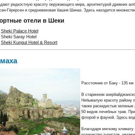
дают редкостную красоту окружающего мира, архитектурой древних алб
сен-Гёрерсен и средневековая башня Шиназ. Здесь находится множество
ортные отели в Шеки
Sheki Palace Hotel
Sheki Saray Hotel
Sheki Kungut Hotel & Resort
маха
Расстояние от Баку - 135 км
В старинном азербайджанско
Небывалую красоту району п
также раскидистые зеленые 
50 видов лечебных трав. Пр
флорой и фауной. Здесь вод
Благодаря мягкому климату и
количество туристов, незави