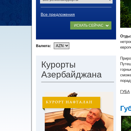
Все предложения
ИСКАТЬ СЕЙЧАС
Отды
нетро
Валюта:
европ
Приро
Курорты
Путеш
горны
Азербайджана
сможе
порад
ГУБА
Гу