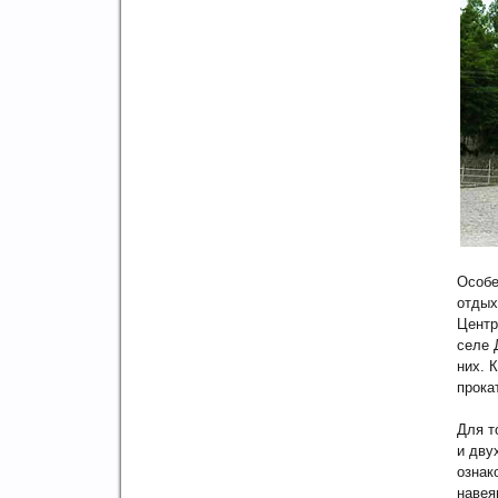
Особе
отдых
Центр
селе 
них. 
прока
Для т
и дву
ознак
навея