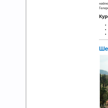
наблю
Гелер
Кур
Ше