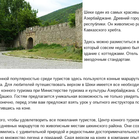
Шеки один из самых красивы
Азербайджане. Древний гор
республики. Он живописно р
Кавказского хребта.
Здесь можно разместиться в
который совсем недавно был
здание с коттеджами. Отель
звездочным стандартам.
нной популярностью среди туристов здесь пользуются конные маршруты.
а. Для любителей путешествовать верхом в Шеки имеется все необходи
 конного туризма при Министерстве туризма и культуры Азербайджана. 
Дашюз. Гостям предлагается уникальная возможность не только увидеть
Конечно, перед этим вам предложат взять урок у опытного инструктора п
тившись на коне.
ого, чтобы удовлетворить все пожелания туристов, Центр конного тури
хдневных маршрутов по живописным местам шекинского района. Они созд
омились с удивительной природой и редкостными достопримечательностя
но множество легенд и приданий. Сидя верхом на конях в компании опы