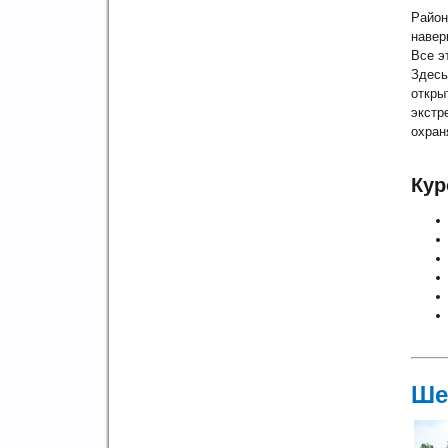
Район
навер
Все э
Здесь
откры
экстр
охран
Кур
Ше