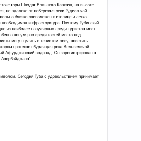
остоке горы Шахдаг Большого Кавказа, на высоте
я, не вдалеке от побережья реки Гудиал-чай.
вольно близко расположен к столице
и легко
я необходимая инфраструктура. Поэтому Губинский
дно из наиболее популярных среди туристов мест
бенно популярно среди гостей место под
исты могут гулять в тенистом лесу, посетить
отором протекает бурлящая река Вельвеличай
ый Афурджинский водопад. Он зарегистрирован в
 Азербайджана".
имволом. Сегодня Губа с удовольствием принимает