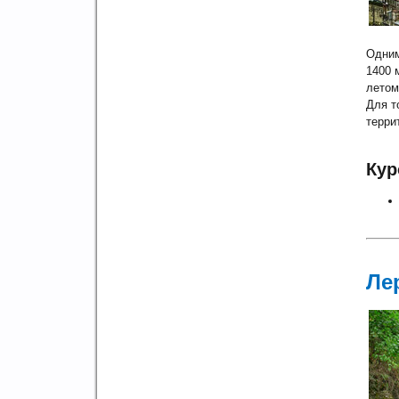
Одним
1400 
летом
Для т
терри
Кур
Ле