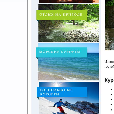
Извес
госте
Кур