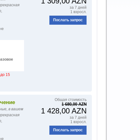
1 309,00 AZN
прекрасная
за 7 дней
р,
1 взросл.
Послать запрос
не
азовое
до 15
Общая стоимость
чение
1 680,00 AZN
1 428,00 AZN
ые, в вашем
прекрасная
за 7 дней
р,
1 взросл.
Послать запрос
не