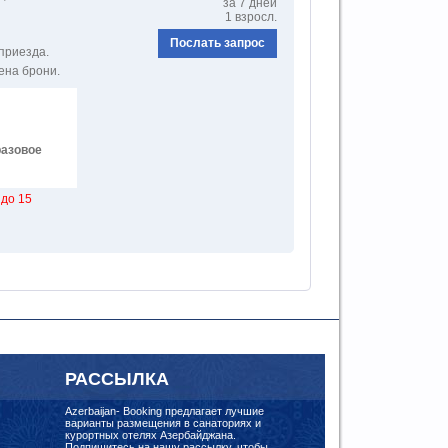
за 7 дней
1 взросл.
Послать запрос
 приезда.
ена брони.
азовое
до 15
РАССЫЛКА
Azerbaijan- Booking предлагает лучшие
варианты размещения в санаториях и
курортных отелях Азербайджана.
Подпишитесь на нашу рассылку, чтобы