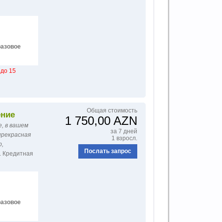
азовое
до 15
Общая стоимость
ение
1 750,00 AZN
, в вашем
за 7 дней
прекрасная
1 взросл.
р,
Послать запрос
. Кредитная
азовое