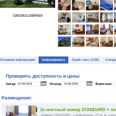
Смотреть слайдшоу
Основная информация
Забронировать
Прайс-лист (AZN)
Специ
Проверить доступность и цены
Заезд:
Отьезд:
Взрослые:
Размещение:
2х-местный номер STANDARD + ле
Номера STANDARD - 1-комнатные, 25 кв. м., в ва