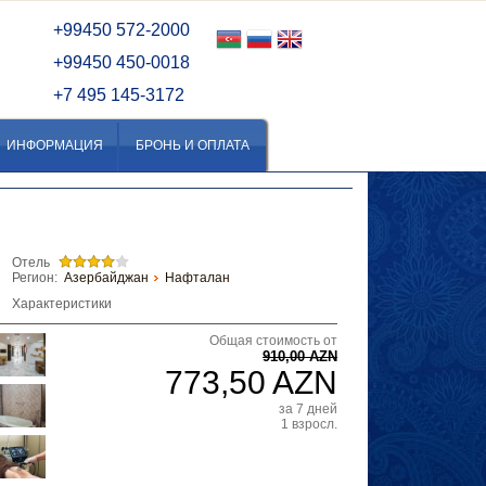
+99450 572-2000
ане
+99450 450-0018
я
+7 495 145-3172
ИНФОРМАЦИЯ
БРОНЬ И ОПЛАТА
Отель
Регион:
Азербайджан
Нафталан
Характеристики
Общая стоимость от
910,00 AZN
773,50 AZN
за 7 дней
1 взросл.