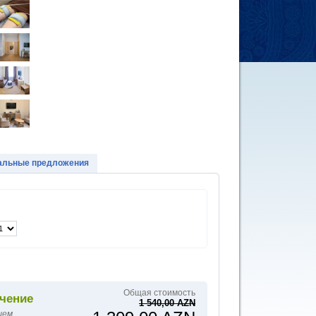
альные предложения
Общая стоимость
чение
1 540,00 AZN
шем