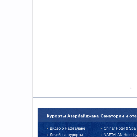
Курорты Азербайджана
Санатории и от
Видео о Нафталане
Chinar Hotel & Spa 
Лечебные курорты
NAFTALAN Hotel by