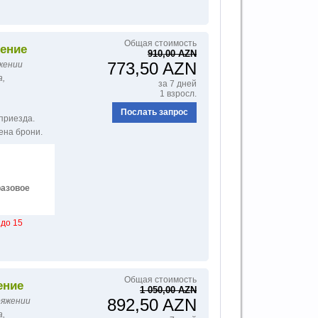
Общая стоимость
ение
910,00 AZN
773,50 AZN
яжении
а,
за 7 дней
1 взросл.
Послать запрос
 приезда.
ена брони.
азовое
до 15
Общая стоимость
ение
1 050,00 AZN
892,50 AZN
ряжении
а,