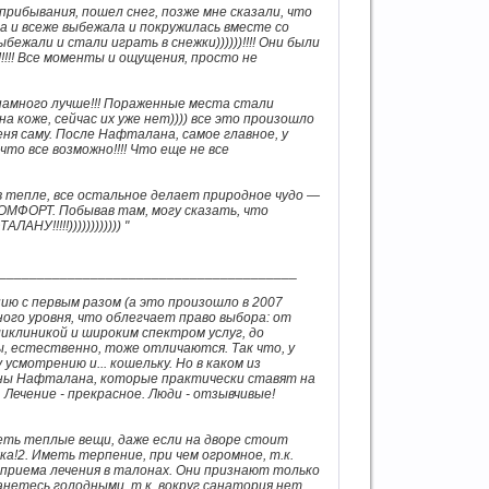
рибывания, пошел снег, позже мне сказали, что
ла и всеже выбежала и покружилась вместе со
ыбежали и стали играть в снежки))))))!!!! Они были
!!!!!! Все моменты и ощущения, просто не
 намного лучше!!! Пораженные места стали
 коже, сейчас их уже нет)))) все это произошло
меня саму. После Нафталана, самое главное, у
что все возможно!!!! Что еще не все
 тепле, все остальное делает природное чудо —
КОМФОРТ. Побывав там, могу сказать, что
У!!!!!)))))))))))) "
_______________________________________
нию с первым разом (а это произошло в 2007
ного уровня, что облегчает право выбора: от
ликлиникой и широким спектром услуг, до
 естественно, тоже отличаются. Так что, у
смотрению и... кошельку. Но в каком из
нны Нафталана, которые практически ставят на
 Лечение - прекрасное. Люди - отзывчивые!
еть теплые вещи, даже если на дворе стоит
а!2. Иметь терпение, при чем огромное, т.к.
 приема лечения в талонах. Они признают только
анетесь голодными, т.к. вокруг санатория нет