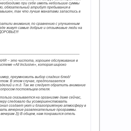
 необходимо при себе иметь небольшие суммы
мо, обязательный атрибут пребывания в
авышен, так что лучше манатами запастись в
обратили внимания, по сравнению с улучшенным
, где живут самые добрые и отзывчивые люди на
ДОРОВЬЕ!!!
_______________________________________
NAR – это чистота, хорошее обслуживание в
теме «All Inclusive», которая широко
имер, преумножить выбор сладких блюд/
етом. В этом случае, предполагается
зделий и т.д. Так же следует обратить внимание
 опросом постояльцев отеля.
 польза сказывается на организме даже сейчас,
феру следовало бы усовершенствовать
сонал создает уют и благоприятную атмосферу в
ывать вечерние развлекательные программы.
 вечерам J)) В общем, нам понравился отель