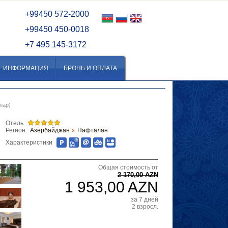
+99450 572-2000
ане
+99450 450-0018
я
+7 495 145-3172
ИНФОРМАЦИЯ
БРОНЬ И ОПЛАТА
нар)
Отель
Регион:
Азербайджан
Нафталан
Характеристики
Общая стоимость от
2 170,00 AZN
1 953,00 AZN
за 7 дней
2 взросл.