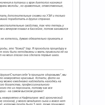
ничения в питании и врач диетолог назначил
 врачи молоды , но грамотные, отвественные,
делать дополнительные снимки на УЗИ и только
евший поработать в других странах.
ивоспалительные свойства, так что теперь у
м и вечером плавал в бассейне, потом занимался
не хотелось, думаю обязательно приехать в
роды, это "божий" дар. Я проходила процедуру в
е ноги были неподвижны и мать привозила её на
т на моих глазах она сделала первые шаги.
________________________________________
другие!Считая себя "в принципе здоровыми", мы
то невероятно красивые. Кстати, фото на
ину можно ежедневно наблюдать находясь на
ного богатства, профессионального
кого-то из персонала, потому как все
рии - на самом высоком уровне!
сь невероятно в Нафталане: мой хронический
е сезонов), у моего младшего сына и вовсе нет
ий, котрому тогда было 5 лет, тоже принимал