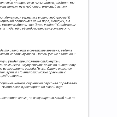
различные аллергичные высыпания с рождения мы
ять нельзя, ну и мой отец, имеющий астму,
тделение, я вернулась в отличной форме! К
Аркадий попросился не на море, в отпуск, а в
же может выбрать что "душе угодно"! Следующим
ять туда, ей с её недомоганием суставов это
_______________________________________
да то давно, еще в советские времена, ездил в
вляли желать лучшего. Потом уже не ездил, да и
ку и увидел предложение отдохнуть и
ели заманчиво. Осуществить заказ по интернету
ь из аэропорта города Гянжа. Отель оказался
андартам. По аналогии можно сравнить с
ецкой Анталии.
фортные номера,обученный персонал.порадовало
. Выбор блюд в ресторане на любой вкус.
з некоторое время, по возвращению домой еще на