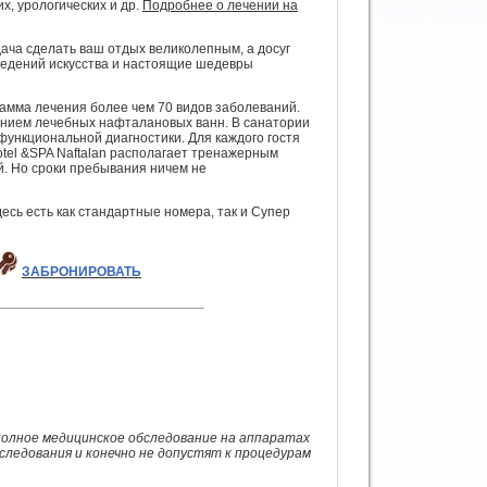
х, урологических и др.
Подробнее о лечении на
ча сделать ваш отдых великолепным, а досуг
ведений искусства и настоящие шедевры
амма лечения более чем 70 видов заболеваний.
нием лечебных нафталановых ванн. В санатории
функциональной диагностики. Для каждого гостя
el &SPA Naftalan располагает тренажерным
й. Но сроки пребывания ничем не
есь есть как стандартные номера, так и Супер
ЗАБРОНИРОВАТЬ
___________________________
 полное медицинское обследование на аппаратах
следования и конечно не допустят к процедурам