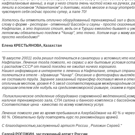
нафталановые ванны), а еще у него стала очень чистой кожа на ручках, 
лечили в основном "Адвантаном" и диетами, когда многое в пищу употребл
чувствует себя сейчас просто супер, а папе 70!
Хотелось бы отметить отлично оборудованный тренажерный зал и физио
слову о форме - ресторан - отменный! Бассейн и сауны - просто сказочные!
Нафталан, а это дорогого стоит, ведь он в Турции ежегодно бывает и у
летом мы обязательно поедем в "Чинар", это точно. Хотим еще и маму вз
просто необходимо!"
Елена КРЕСТЬЯНОВА, Казахстан
_______________________________________________________________
"В августе 20011 года решил подлечиться в санатории и вспомнил,что ког
Нафталан. Лечение тогда помогло, но сервис и все бытовые условия оста
с распадом СССР от такой поездки не ожидал ничего хорошего.
Нашел информацию в интернете о лечении в Нафталане, открыл странич
полечиться в отеле - здравнице "Чинар". Описание и фотографии выгляд
не составило труда. Заранее заказанный трансфер доставил меня в отел
отличным местом, уровня 4-5 звезд соответствующим международным ст
хорошим отелем где нибудь на средиземноморской ривьере, скажем в тур
Поликлиническое отделение оборудовано современной медтехникой,ком
наличие тренажерного зала, СПА салона и банного комплекса с бассейном
Соответствие цена - качество по всему комплексу услуг.
Лечение помогло уже во время пребывания в Азербайджане на 40 % и чере
60 %. Обязательно буду повторять курс по рекомендации врачей.
С благодарностью,заслуженный артист России , Рогожин Сергей."
Сергей РОГОЖИН, заслуженный артист России