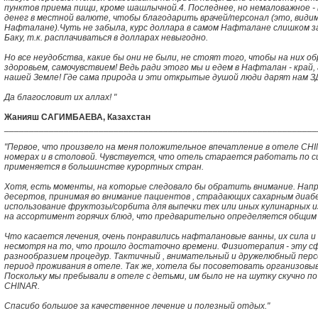
пунктов приема пищи, кроме шашлычной.4. Последнее, но немаловажное -
денег в местной валюте, чтобы благодарить врачей/персонал (это, види
Нафталане).Чуть не забыла, курс доллара в самом Нафталане слишком з
Баку, т.к. расплачиваться в долларах невыгодно.
Но все неудобства, какие бы они не были, не стоят того, чтобы на них 
здоровьем, самочувствием! Ведь ради этого мы и едем в Нафталан - край
нашей Земле! Где сама природа и эти открытые душой люди дарят нам З
Да благословит их аллах! "
Жанияш САГИМБАЕВА, Казахстан
_______________________________________________________________
"Первое, что произвело на меня положительное впечатление в отеле CHI
номерах и в столовой. Чувствуется, что отель старается работать по сис
применяется в большинстве курортных стран.
Хотя, есть моменты, на которые следовало бы обратить внимание. Напр
десертов, принимая во внимание пациентов , страдающих сахарным диаб
использование фруктозы/сорбита для выпечки тех или иных кулинарных и
на ассортимент горячих блюд, что предварительно определяется общим
Что касается лечения, очень понравились нафталановые ванны, их сила и
несмотря на то, что прошло достаточно времени. Физиотерапия - эту с
разнообразием процедур. Тактичный , внимательный и дружелюбный пер
период проживания в отеле. Так же, хотела бы посоветовать организов
Поскольку мы пребывали в отеле с детьми, им было не на шутку скучно по
CHINAR.
Спасибо большое за качественное лечение и полезный отдых."