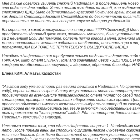
Мне также довелось увидеть снежный Нафталан. В последнийдень моего п
это редкость для ноября. Хоть и нельзя выходить на холод, я не выдержа
снежинками )))))))) Было действительно красиво!!! Почти все врачи, тоже в
как дети!!!!! Столькорадости!!!! Смеха!!!!Можно до бесконечности писать!!
перечислить и не описать, как говорят: «лучше один раз увидеть»!!!!!
Вы спросите, а какой жерезультат лечения у меня?????Отвечаю))))) Мне
преобретать здоровый цвет кожи, появилась мягкость, были уплотнения на
за 2 недели!!!!! Если Вы помните, болезнь почти врасла в меня, изменила 
меня сновапоявилось желание избавится от болезни, появилась вера в то, 
потерянно))))И ВЫ ТОЖЕ НЕ ТЕРЯЙТЕВЕРУ В ВЫЗДОРОВЛЕНИЕ)))))
Находясь в Нафталане,вам требуется только отдыхать и держать себя в
НАФТАЛАН!!!!!!У отеля CHINAR Hotel and spaNaftalan девиз - ЗДОРОВЬЕ И 
комфорт вы обязательно получите, а здоровье, обретете благодаря НАФТАЛАН
Елена КИМ, Алматы, Казахстан
_______________________________________________________________
"Я в этом году уже во второй раз ездила лечиться в Нафталан. По сравне
году), сервис намного вырос. К тому же увеличилось число санаториев раз
продвинутого во всем смысле пятизвездочного отеля "Чинар" со своей по
санаториев, примерно напоминающих общежитие советских времен. Цены,
простого обывателя имеется возможность выбрать санаторий по своему у
санаториев вы не остановились бы, везде имеются чудодейственные ва
ноги приехавших на "четвереньках" людей. Еда - санаторная, диетическая.
Персонал - вежливый и знающий.
Несколько советов тем, кто едет в Нафталан впервые:1. Необходимо им
лето. После приема ванн, вы способны ощущать легкое дуновение сквозняк
местные больные (а их было большинство) не приемлют указанное время
живую очередь.3. Нельзя опаздывать на прием пищи. Если опоздаете, ост