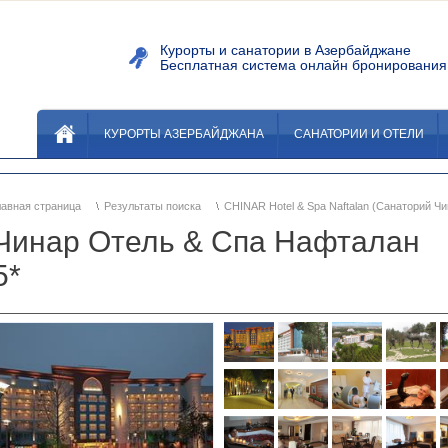
Курорты и санатории в Азербайдж
Бесплатная система онлайн бронировани
КУРОРТЫ АЗЕРБАЙДЖАНА
САНАТОРИИ И ОТЕЛИ
лавная страница
Результаты поиска
CHINAR Hotel & Spa Naftalan (Санаторий Чи
Чинар Отель & Спа Нафталан
5*