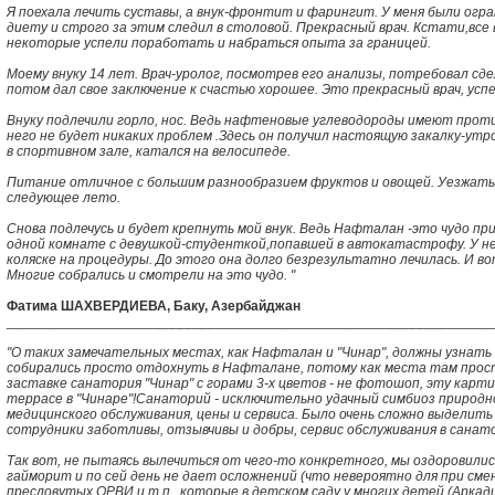
Я поехала лечить суставы, а внук-фронтит и фарингит. У меня были огра
диету и строго за этим следил в столовой. Прекрасный врач. Кстати,все
некоторые успели поработать и набраться опыта за границей.
Моему внуку 14 лет. Врач-уролог, посмотрев его анализы, потребовал с
потом дал свое заключение к счастью хорошее. Это прекрасный врач, усп
Внуку подлечили горло, нос. Ведь нафтеновые углеводороды имеют прот
него не будет никаких проблем .Здесь он получил настоящую закалку-утро
в спортивном зале, катался на велосипеде.
Питание отличное с большим разнообразием фруктов и овощей. Уезжать 
следующее лето.
Снова подлечусь и будет крепнуть мой внук. Ведь Нафталан -это чудо при
одной комнате с девушкой-студенткой,попавшей в автокатастрофу. У не
коляске на процедуры. До этого она долго безрезультатно лечилась. И во
Многие собрались и смотрели на это чудо. "
Фатима ШАХВЕРДИЕВА, Баку, Азербайджан
______________________________________________________________
"О таких замечательных местах, как Нафталан и "Чинар", должны узнать 
собирались просто отдохнуть в Нафталане, потому как места там прос
заставке санатория "Чинар" с горами 3-х цветов - не фотошоп, эту карт
террасе в "Чинаре"!Санаторий - исключительно удачный симбиоз природ
медицинского обслуживания, цены и сервиса. Было очень сложно выделить 
сотрудники заботливы, отзывчивы и добры, сервис обслуживания в санато
Так вот, не пытаясь вылечиться от чего-то конкретного, мы оздоровили
гайморит и по сей день не дает осложнений (что невероятно для при смен
пресловутых ОРВИ и т.п., которые в детском саду у многих детей (Аркад