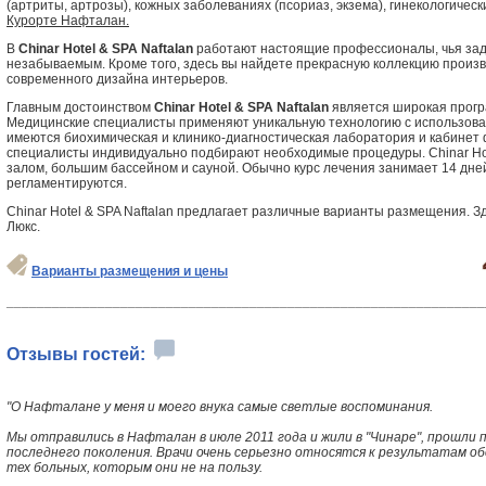
(артриты, артрозы), кожных заболеваниях (псориаз, экзема), гинекологически
Курорте Нафталан.
В
Chinar Hotel & SPA Naftalan
работают настоящие профессионалы, чья зада
незабываемым. Кроме того, здесь вы найдете прекрасную коллекцию произ
современного дизайна интерьеров.
Главным достоинством
Chinar Hotel & SPA Naftalan
является широкая прогр
Медицинские специалисты применяют уникальную технологию с использова
имеются биохимическая и клинико-диагностическая лаборатория и кабинет 
специалисты индивидуально подбирают необходимые процедуры. Chinar Hot
залом, большим бассейном и сауной. Обычно курс лечения занимает 14 дне
регламентируются.
Chinar Hotel & SPA Naftalan предлагает различные варианты размещения. Зд
Люкс.
Варианты размещения и цены
_______________________________________________________________
Отзывы гостей:
"О Нафталане у меня и моего внука самые светлые воспоминания.
Мы отправились в Нафталан в июле 2011 года и жили в "Чинаре", прошли
последнего поколения. Врачи очень серьезно относятся к результатам об
тех больных, которым они не на пользу.