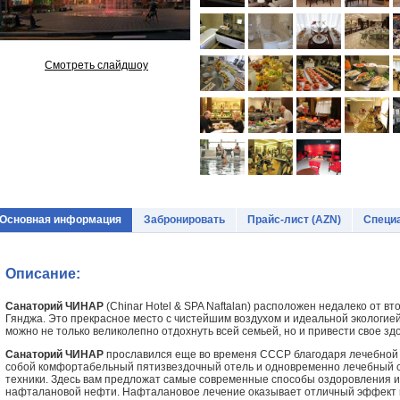
Смотреть слайдшоу
Основная информация
Забронировать
Прайс-лист (AZN)
Специ
Описание:
Санаторий ЧИНАР
(Chinar Hotel & SPA Naftalan) расположен недалеко от в
Гянджа. Это прекрасное место с чистейшим воздухом и идеальной экологие
можно не только великолепно отдохнуть всей семьей, но и привести свое зд
Санаторий ЧИНАР
прославился еще во временя СССР благодаря лечебной
собой комфортабельный пятизвездочный отель и одновременно лечебный 
техники. Здесь вам предложат самые современные способы оздоровления и
нафталановой нефти. Нафталановое лечение оказывает отличный эффект 