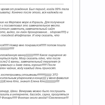
_______________________________________
е время от рождения. Был период, когда 99% тела
ывать). Конечно после этого, вся надежда на
ие на Мертвое море в Израиль. Для получения
не и посоветовал это замечательное место.
 (стоит заметить замечательный сайт
о, видео, он-лайн бронирование... здорово!!!!!!) и
а поездкой вНафталан. И хочу сказать, что
ются!!!!!!! Номер мне понравился!!!!!!!! потом пошла
))))!!!!!!!
ожданную ванну))))))))!!!!!!!! Какое ощущение во
нуться туда. Могу сказать одно, что после
))) После2-й ванны, замечательный терапевт (к
рмально и даже очень хорошо!!!!!!! После
лен чайник, воду каждый день приносят.
гостеприимны,отзывчивы!!!!!!!!!!!))))))) ЭТО
росительным ударением в конце)))) у меня фамилия
))Елена Кто, значит Елена Кто)))))))))))!!!!!
гечаур, Шеки. Вечерами можно было послушать
азить в интернете, бассейн, сауна, прогуляться
Фонари!!!!!!! Фонтан около входа!! !Озеленение!!!!