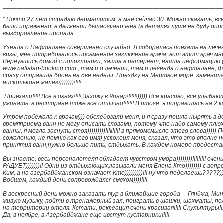
_______________________________________________________________
" Почти 27 лет страдаю дерматитом, а мне сейчас 30. Можно сказать, вс
было пораженно, в движении былаограничена (в деталях луше не буду опис
выздоровление пропала.
Узнала о Нафталане совершенно случайно. Я собиралась поехать на лечен
визы, мне потребовалось письменное заключение врача, вот этот врач м
Вернувшись домой с поликлиники, зашла в интернет, нашла информацию
www.naftalan-booking.com , там и о лечении, там и легенда о нафталане, фот
сразу отправила бронь на две недели. Поездку на Мертвое море, заменил
нискольконе жалею)))))))!!!!!
Приехали!!!!! Все в огнях!!!!! Захожу в Чинар!!!!!!!))))) Все красиво, все улыба
ужинать, в ресторане тоже все отлично!!!!!!! В итоге, я поправилась на 2 кг)))))
Утром побежала к врачам))) обследовали меня, и я сразу пошла нырять в долг
времяприема ванн не могу описать словами, потому что надо самому плюх
ванны, я могла заснуть стоя)))))))))!!!!!!!!!! в прямомсмысле этого слова))
сожалению, не помню как его имя) успокоил меня, сказал, что это вполне но
принятия ванн,нужно больше пить, отдыхать. В каждом номере предостав
Вы знаете, весь персоналотеля обладает чувством умора))))))))!!!!!!!!! очень 
РАДУЕТ)))))))!! Одни из отдыхающих,называли меня Елена Кто)))))))) с воп
Ким, а на азербайджанском означает Кто)))))))))!!! ну что поделаешь?????))))
Вобщем, каждый день сопровождался смехом))))!!!!
В воскресный день можно заказать тур в ближайшие города —Гянджа, Мин
живую музыку, пойти в тренажерный зал, поиграть в шашки, шахматы, пол
на территории отеля. Кстати, рекреация очень красивая!!!!! Скульптуры!!!! 
Да, в ноябре, в Азербайджане еще цветут кустарники!!!!!