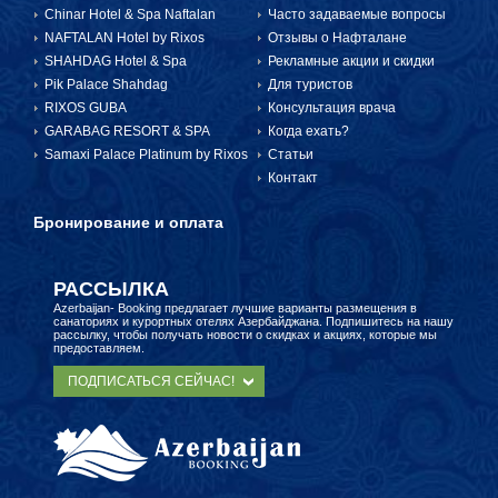
Chinar Hotel & Spa Naftalan
Часто задаваемые вопросы
NAFTALAN Hotel by Rixos
Отзывы о Нафталане
БРОНЬ И ОПЛАТА
SHAHDAG Hotel & Spa
Рекламные акции и скидки
Pik Palace Shahdag
Для туристов
RIXOS GUBA
Консультация врача
GARABAG RESORT & SPA
Когда ехать?
Samaxi Palace Platinum by Rixos
Статьи
Контакт
Бронирование и оплата
РАССЫЛКА
Azerbaijan- Booking предлагает лучшие варианты размещения в
санаториях и курортных отелях Азербайджана. Подпишитесь на нашу
рассылку, чтобы получать новости о скидках и акциях, которые мы
предоставляем.
ПОДПИСАТЬСЯ СЕЙЧАС!