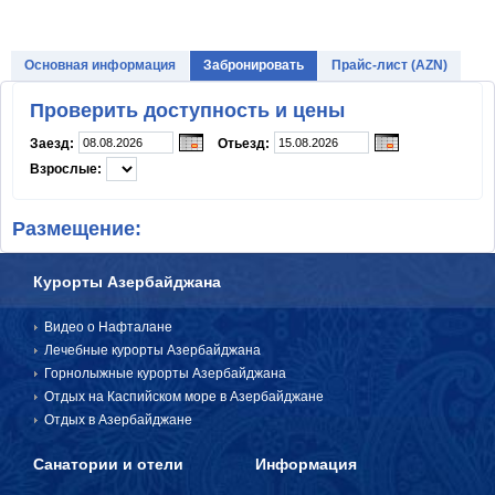
ИНФОРМАЦИЯ
Основная информация
Забронировать
Прайс-лист (AZN)
Часто задаваемые вопросы
Проверить доступность и цены
Отзывы о Нафталане
Заезд:
Отьезд:
Взрослые:
Рекламные акции и скидки
Для туристов
Размещение:
Консультация врача
Курорты Азербайджана
Когда ехать?
Видео о Нафталане
Статьи
Лечебные курорты Азербайджана
Горнолыжные курорты Азербайджана
Отдых в Азербайджане на
море
Отдых на Каспийском море в Азербайджане
Отдых в Азербайджане
Контакт
Санатории и отели
Информация