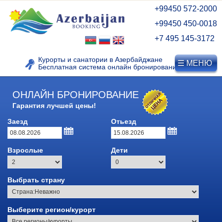
+99450 572-2000
+99450 450-0018
+7 495 145-3172
Курорты и санатории в Азербайджане
☰ МЕНЮ
Бесплатная система онлайн бронирования
ОНЛАЙН БРОНИРОВАНИЕ
КУРОРТЫ АЗЕРБАЙДЖАНА
Гарантия лучшей цены!
Заезд
Отьезд
Видео о Нафталане
Лечебные курорты
Взрослые
Дети
Азербайджана
Курорт Нафталан
Выбрать страну
Дуздаг, Нахичевань
Выберите регион/курорт
Горнолыжные курорты