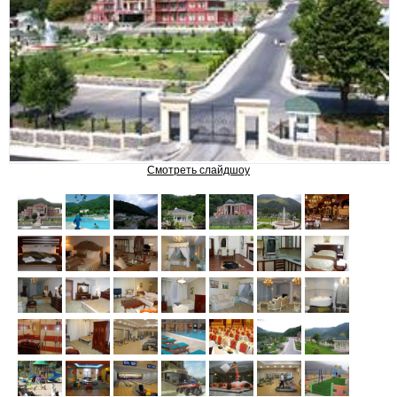
ЛЕРИК
САНАТОРИИ И ОТЕЛИ
Chinar Hotel & Spa Naftalan
Смотреть слайдшоу
NAFTALAN Hotel by Rixos
SHAHDAG Hotel & Spa
Pik Palace Shahdag
RIXOS GUBA
GARABAG RESORT & SPA
Samaxi Palace Platinum by
Rixos