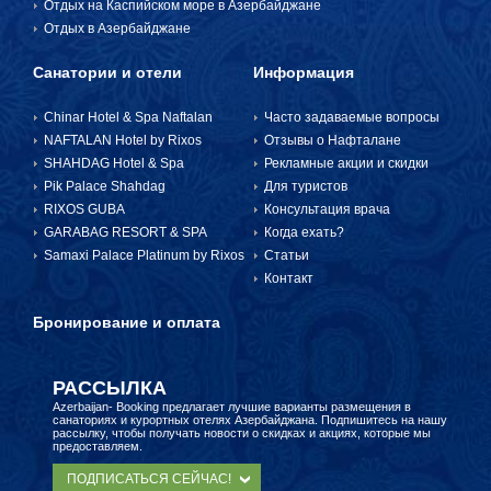
Отдых на Каспийском море в Азербайджане
Отдых в Азербайджане
БРОНЬ И ОПЛАТА
Санатории и отели
Информация
Chinar Hotel & Spa Naftalan
Часто задаваемые вопросы
NAFTALAN Hotel by Rixos
Отзывы о Нафталане
SHAHDAG Hotel & Spa
Рекламные акции и скидки
Pik Palace Shahdag
Для туристов
RIXOS GUBA
Консультация врача
GARABAG RESORT & SPA
Когда ехать?
Samaxi Palace Platinum by Rixos
Статьи
Контакт
Бронирование и оплата
РАССЫЛКА
Azerbaijan- Booking предлагает лучшие варианты размещения в
санаториях и курортных отелях Азербайджана. Подпишитесь на нашу
рассылку, чтобы получать новости о скидках и акциях, которые мы
предоставляем.
ПОДПИСАТЬСЯ СЕЙЧАС!