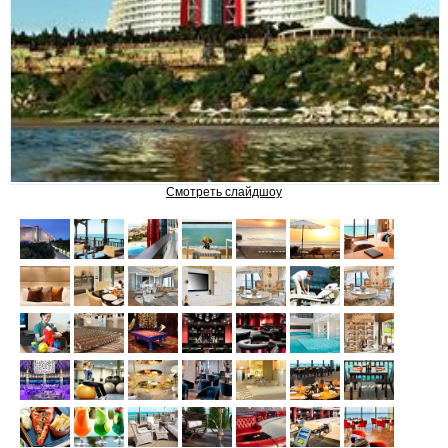
ЛЕРИК
САНАТОРИИ И ОТЕЛИ
Chinar Hotel & Spa Naftalan
Смотреть слайдшоу
NAFTALAN Hotel by Rixos
SHAHDAG Hotel & Spa
Pik Palace Shahdag
RIXOS GUBA
GARABAG RESORT & SPA
Samaxi Palace Platinum by
Rixos