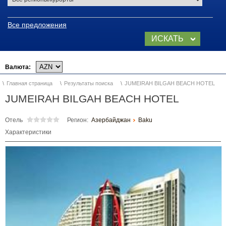
Шахдаг (Кусары)
Все предложения
ИСКАТЬ
TUFAN (Габала)
СЕЙЧАС
Отдых на Каспийском море
Валюта:
в Азербайджане
Главная страница
Результаты поиска
JUMEIRAH BILGAH BEACH HOTEL
Баку, Абшерон
JUMEIRAH BILGAH BEACH HOTEL
Набрань
Отель
Регион:
Азербайджан
Baku
Характеристики
Отдых в Азербайджане
ГУБА
ГАБАЛА
ШЕКИ
ШЕМАХА