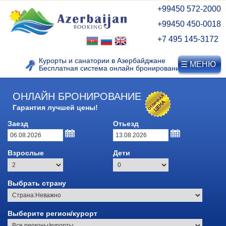
+99450 572-2000
+99450 450-0018
+7 495 145-3172
Курорты и санатории в Азербайджане
☰ МЕНЮ
Бесплатная система онлайн бронирования
ОНЛАЙН БРОНИРОВАНИЕ
КУРОРТЫ АЗЕРБАЙДЖАНА
Гарантия лучшей цены!
Заезд
Отьезд
Видео о Нафталане
Взрослые
Дети
Лечебные курорты
Азербайджана
Курорт Нафталан
Выбрать страну
Дуздаг, Нахичевань
Выберите регион/курорт
Горнолыжные курорты