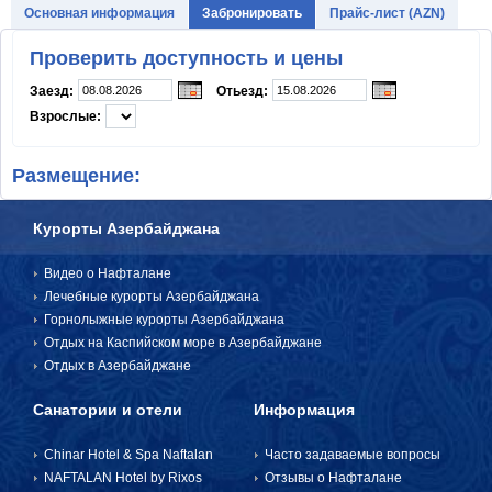
Основная информация
Забронировать
Прайс-лист (AZN)
ИНФОРМАЦИЯ
Проверить доступность и цены
Часто задаваемые вопросы
Заезд:
Отьезд:
Взрослые:
Отзывы о Нафталане
Рекламные акции и скидки
Размещение:
Для туристов
Курорты Азербайджана
Консультация врача
Видео о Нафталане
Когда ехать?
Лечебные курорты Азербайджана
Горнолыжные курорты Азербайджана
Статьи
Отдых на Каспийском море в Азербайджане
Отдых в Азербайджане
Отдых в Азербайджане на
море
Санатории и отели
Информация
Контакт
Chinar Hotel & Spa Naftalan
Часто задаваемые вопросы
NAFTALAN Hotel by Rixos
Отзывы о Нафталане