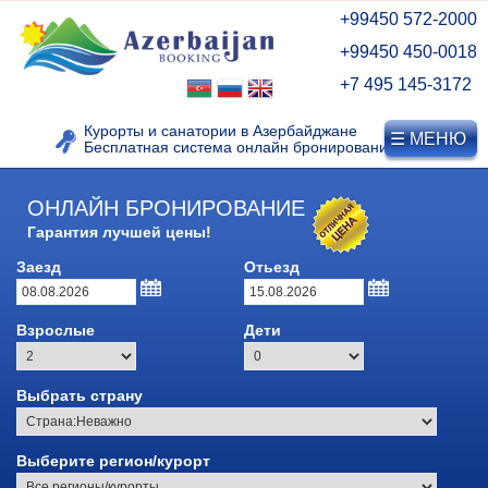
+99450 572-2000
+99450 450-0018
+7 495 145-3172
Курорты и санатории в Азербайджане
☰ МЕНЮ
Бесплатная система онлайн бронирования
ОНЛАЙН БРОНИРОВАНИЕ
КУРОРТЫ АЗЕРБАЙДЖАНА
Гарантия лучшей цены!
Заезд
Отьезд
Видео о Нафталане
Лечебные курорты
Взрослые
Дети
Азербайджана
Курорт Нафталан
Выбрать страну
Дуздаг, Нахичевань
Выберите регион/курорт
Горнолыжные курорты