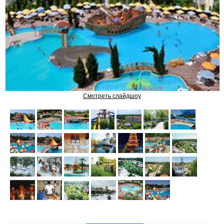
ЛЕРИК
САНАТОРИИ И ОТЕЛИ
Chinar Hotel & Spa Naftalan
Смотреть слайдшоу
NAFTALAN Hotel by Rixos
SHAHDAG Hotel & Spa
Pik Palace Shahdag
RIXOS GUBA
GARABAG RESORT & SPA
Samaxi Palace Platinum by
Rixos