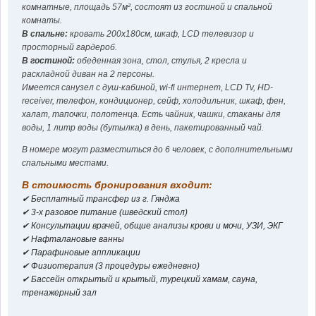
комнатные, площадь 57м², состоят из гостиной и спальной
комнаты.
В спальне:
кровать 200x180см, шкаф, LCD телевизор и
просторный гардероб.
В гостиной:
обеденная зона, стол, стулья, 2 кресла и
раскладной диван на 2 персоны.
Имеется санузел с душ-кабиной, wi-fi интернет, LCD Tv, HD-
receiver, телефон, кондиционер, сейф, холодильник, шкаф, фен,
халат, тапочки, полотенца. Есть чайник, чашки, стаканы для
воды, 1 литр воды (бутылка) в день, пакетированный чай.
В номере могут разместиться до 6 человек, с дополнительными
спальными местами.
В стоимость бронирования входит:
✔ Бесплатный трансфер из г. Гянджа
✔ 3-х разовое питание (шведский стол)
✔ Консультации врачей, oбщие анализы крови и мочи, УЗИ, ЭКГ
✔ Нафталановые ванны
✔ Парафиновые аппликации
✔ Физиотерапия (3 процедуры ежедневно)
✔ Бассейн открытый и крытый, турецкий хамам, сауна,
тренажерный зал