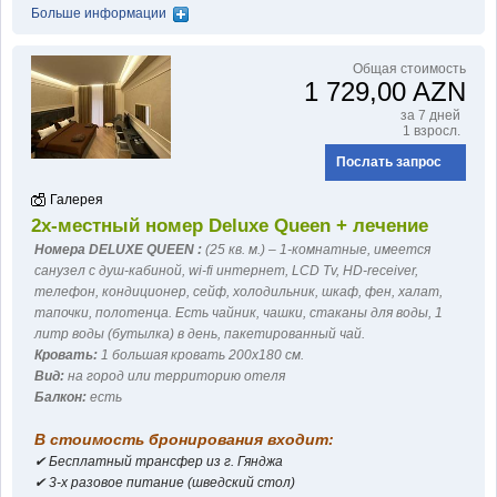
Больше информации
Общая стоимость
1 729,00 AZN
за 7 дней
1 взросл.
Послать запрос
Галерея
2х-местный номер Deluxe Queen + лечение
Номера DELUXE QUEEN :
(25 кв. м.) – 1-комнатные, имеется
санузел с душ-кабиной, wi-fi интернет, LCD Tv, HD-receiver,
телефон, кондиционер, сейф, холодильник, шкаф, фен, халат,
тапочки, полотенца. Есть чайник, чашки, стаканы для воды, 1
литр воды (бутылка) в день, пакетированный чай.
Кровать:
1 большая кровать 200x180 см.
Вид:
на город или территорию отеля
Балкон:
есть
В стоимость бронирования входит:
✔ Бесплатный трансфер из г. Гянджа
✔ 3-х разовое питание (шведский стол)