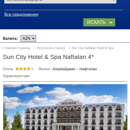
Все предложения
Видео о Нафталане
ИСКАТЬ
Лечебные курорты
СЕЙЧАС
Азербайджана
Валюта:
Курорт Нафталан
Главная страница
Результаты поиска
Sun City Naftalan Hotel & Spa
Дуздаг, Нахичевань
Sun City Hotel & Spa Naftalan 4*
Горнолыжные курорты
Отель
Регион:
Азербайджан
Нафталан
Характеристики
Шахдаг (Кусары)
TUFAN (Габала)
Отдых на Каспийском море
в Азербайджане
Баку, Абшерон