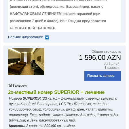
(шведский стол), обследование, Базовый мед. пакет с
НАФТАЛАНОВЫМ ЛЕЧЕНИЕМ и физиотерапией (при
размещении 7 дней и более). Из г. Гянджа предлагается
БЕСПЛАТНЫЙ ТРАНСФЕР.
Больше информации
Общая стоимость
1 596,00 AZN
за 7 дней
1 взросл.
Послать запрос
Галерея
2х-местный номер SUPERIOR + лечение
Номера
SUPERIOR
(23 кв. м.) – 1-комнатные, имеется санузел с
душ-кабиной, wi-fi интернет, LCD Tv, HD-receiver, телефон,
кондиционер, сейф, холодильник, шкаф, фен, халат, тапочки,
полотенца. Есть чайник, чашки, стаканы для воды, 1 литр воды
(бутылка) в день, пакетированный чай.
Кровать:
2 кровати 200x90 см. каждая