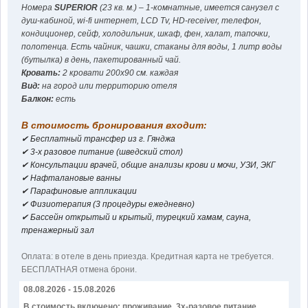
Номера
SUPERIOR
(23 кв. м.) – 1-комнатные, имеется санузел с
Консультация врача
душ-кабиной, wi-fi интернет, LCD Tv, HD-receiver, телефон,
кондиционер, сейф, холодильник, шкаф, фен, халат, тапочки,
Когда ехать?
полотенца. Есть чайник, чашки, стаканы для воды, 1 литр воды
(бутылка) в день, пакетированный чай.
Статьи
Кровать:
2 кровати 200x90 см. каждая
Вид:
на город или территорию отеля
Отдых в Азербайджане на
Балкон:
есть
море
В стоимость бронирования входит:
Контакт
✔ Бесплатный трансфер из г. Гянджа
✔ 3-х разовое питание (шведский стол)
✔ Консультации врачей, oбщие анализы крови и мочи, УЗИ, ЭКГ
✔ Нафталановые ванны
✔ Парафиновые аппликации
БРОНЬ И ОПЛАТА
✔ Физиотерапия (3 процедуры ежедневно)
✔ Бассейн открытый и крытый, турецкий хамам, сауна,
тренажерный зал
Оплатa: в отеле в день приезда. Кредитная карта не требуется.
БЕСПЛАТНАЯ отмена брони.
08.08.2026 - 15.08.2026
В стоимость включено: проживание, 3х-разовое питание