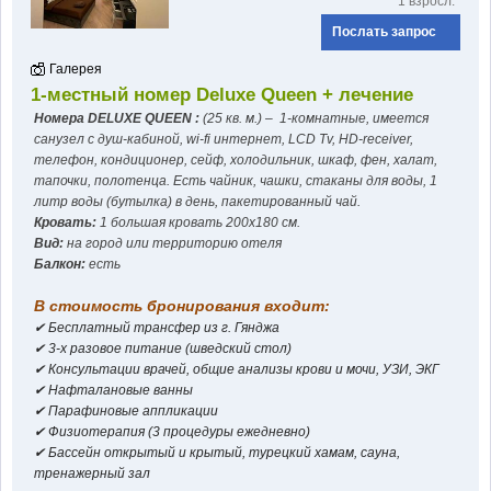
1 взросл.
Послать запрос
Галерея
1-местный номер Deluxe Queen + лечение
Номера DELUXE QUEEN :
(25 кв. м.) – 1-комнатные, имеется
санузел с душ-кабиной, wi-fi интернет, LCD Tv, HD-receiver,
телефон, кондиционер, сейф, холодильник, шкаф, фен, халат,
тапочки, полотенца. Есть чайник, чашки, стаканы для воды, 1
литр воды (бутылка) в день, пакетированный чай.
Кровать:
1 большая кровать 200x180 см.
Вид:
на город или территорию отеля
Балкон:
есть
В стоимость бронирования входит:
✔ Бесплатный трансфер из г. Гянджа
✔ 3-х разовое питание (шведский стол)
✔ Консультации врачей, oбщие анализы крови и мочи, УЗИ, ЭКГ
✔ Нафталановые ванны
✔ Парафиновые аппликации
✔ Физиотерапия (3 процедуры ежедневно)
✔ Бассейн открытый и крытый, турецкий хамам, сауна,
тренажерный зал