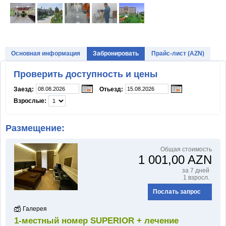
SHAHDAG Hotel & Spa
Pik Palace Shahdag
RIXOS GUBA
Основная информация
Забронировать
Прайс-лист (AZN)
GARABAG RESORT & SPA
Проверить доступность и цены
Samaxi Palace Platinum by
Заезд:
Отьезд:
Rixos
Взрослые:
Размещение:
ИНФОРМАЦИЯ
Общая стоимость
1 001,00 AZN
Часто задаваемые вопросы
за 7 дней
1 взросл.
Отзывы о Нафталане
Послать запрос
Рекламные акции и скидки
Галерея
Для туристов
1-местный номер SUPERIOR + лечение