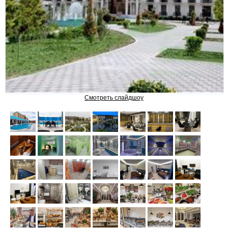
Набрань
Отдых в Азербайджане
ГУБА
ГАБАЛА
ШЕКИ
Смотреть слайдшоу
ШЕМАХА
ЛЕРИК
САНАТОРИИ И ОТЕЛИ
Chinar Hotel & Spa Naftalan
NAFTALAN Hotel by Rixos