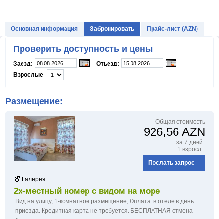
Rixos
Основная информация
Забронировать
Прайс-лист (AZN)
ИНФОРМАЦИЯ
Проверить доступность и цены
Заезд:
Отьезд:
Часто задаваемые вопросы
Взрослые:
Отзывы о Нафталане
Размещение:
Рекламные акции и скидки
Общая стоимость
Для туристов
926,56 AZN
Консультация врача
за 7 дней
1 взросл.
Когда ехать?
Послать запрос
Статьи
Галерея
2х-местный номер с видом на море
Отдых в Азербайджане на
Вид на улицу
,
1-комнатное размещение
,
Оплатa: в отеле в день
море
приезда. Кредитная карта не требуется. БЕСПЛАТНАЯ отмена