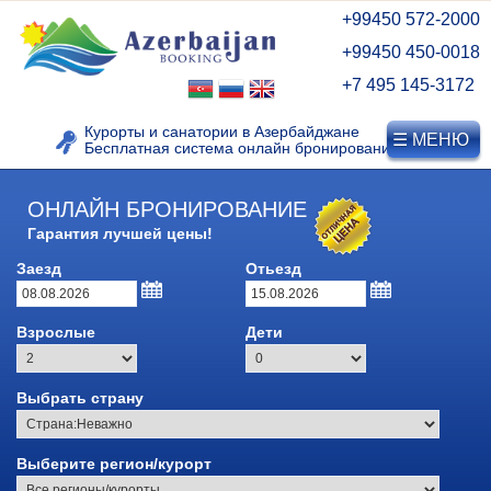
+99450 572-2000
+99450 450-0018
+7 495 145-3172
Курорты и санатории в Азербайджане
☰ МЕНЮ
Бесплатная система онлайн бронирования
ОНЛАЙН БРОНИРОВАНИЕ
Гарантия лучшей цены!
Заезд
Отьезд
КУРОРТЫ АЗЕРБАЙДЖАНА
Взрослые
Дети
Видео о Нафталане
Лечебные курорты
Выбрать страну
Азербайджана
Курорт Нафталан
Выберите регион/курорт