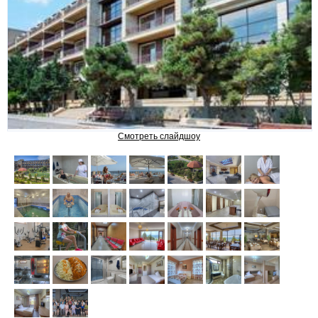
ШЕМАХА
ЛЕРИК
САНАТОРИИ И ОТЕЛИ
Смотреть слайдшоу
Chinar Hotel & Spa Naftalan
NAFTALAN Hotel by Rixos
SHAHDAG Hotel & Spa
Pik Palace Shahdag
RIXOS GUBA
GARABAG RESORT & SPA
Samaxi Palace Platinum by