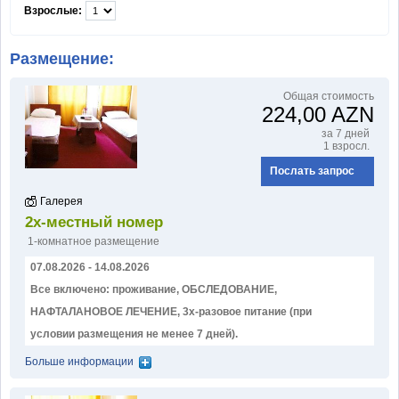
Взрослые:
ИНФОРМАЦИЯ
Размещение:
Общая стоимость
Часто задаваемые вопросы
224,00 AZN
Отзывы о Нафталане
за 7 дней
1 взросл.
Рекламные акции и скидки
Послать запрос
Для туристов
Галерея
2х-местный номер
Консультация врача
1-комнатное размещение
Когда ехать?
07.08.2026 - 14.08.2026
Все включено: проживание, ОБСЛЕДОВАНИЕ,
Статьи
НАФТАЛАНОВОЕ ЛЕЧЕНИЕ, 3х-разовое питание (при
Отдых в Азербайджане на
условии размещения не менее 7 дней).
море
Больше информации
Контакт