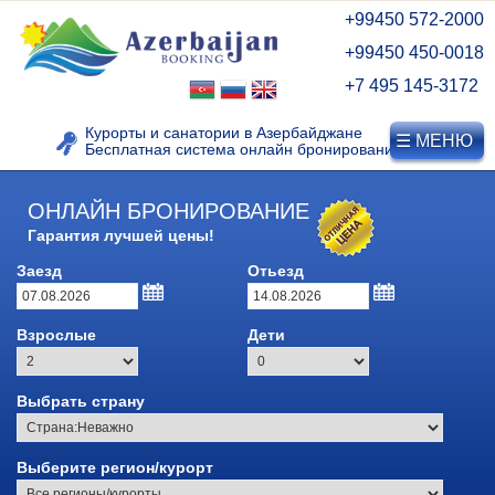
+99450 572-2000
+99450 450-0018
+7 495 145-3172
Курорты и санатории в Азербайджане
☰ МЕНЮ
Бесплатная система онлайн бронирования
ОНЛАЙН БРОНИРОВАНИЕ
Гарантия лучшей цены!
КУРОРТЫ АЗЕРБАЙДЖАНА
Заезд
Отьезд
Видео о Нафталане
Взрослые
Дети
Лечебные курорты
Азербайджана
Выбрать страну
Курорт Нафталан
Дуздаг, Нахичевань
Выберите регион/курорт